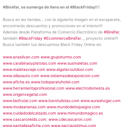
#Binéfar, se sumerge de lleno en el #BlackFriday!
!!!
Busca en las tiendas… con la siguiente imagen en el escaparate,
encontrarás descuentos y promociones en el interior!!!
Además desde Plataforma de Comercio Electrónico de
#Binéfar
,
también
#BlackFriday
#EcommerceBinéfar
…, proyecto online!!!
Busca también tus descuentos Black Friday Online en:
www.anasilvan.com
www.grupoturmo.com
www.carabinasypistolas.com
www.susmaletas.com
www.maletasviaje.com
www.algatecoutdoor.com
www.sillasauto.com
www.sistemasdeexposicion.com
www.afiche.es
www.todoparatuhotel.com
www.herramientaprofesional.com
www.electrodomesta.es
www.origenvegetal.com
www.biofrutal.com
www.losrotulistas.com
www.aureahogar.com
www.modaananas.com
www.mundodelosjuegos.com
www.cuidadodelcalzado.com
www.mimundomagico.es
www.cascaronkids.com
;
www.cdecascaron.com
www.pantallasafiche.com
www.garciaoptimus.com