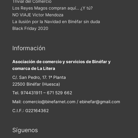
Trivial del Comercio
Los Reyes Magos compran aquí… ¿Y tú?
NO VIAJE Victor Mendoza
La ilusión por la Navidad en Binéfar sin duda
Black Friday 2020
Información
Asociación de comercio y servicios de Binéfar y
comarca de La Litera
C/. San Pedro, 17. 1ª Planta
22500 Binéfar (Huesca)
Tel. 974431911 – 671 529 662
Mail: comercio@binefarnet.com / ebinefar@gmail.com
C.I.F.: G22164362
Síguenos