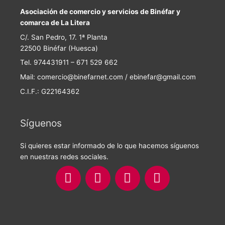
Asociación de comercio y servicios de Binéfar y
comarca de La Litera
C/. San Pedro, 17. 1ª Planta
22500 Binéfar (Huesca)
Tel. 974431911 – 671 529 662
Mail: comercio@binefarnet.com / ebinefar@gmail.com
C.I.F.: G22164362
Síguenos
Si quieres estar informado de lo que hacemos síguenos
en nuestras redes sociales.
F
I
T
Y
a
n
w
o
c
s
i
u
e
t
t
t