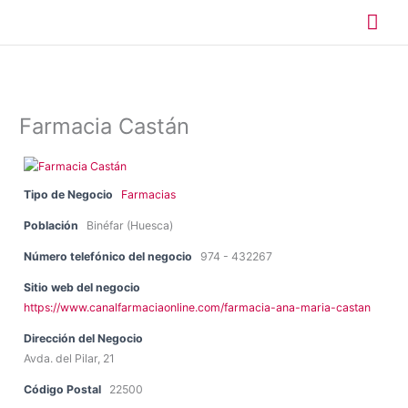
Ir
Me
al
contenido
prin
Farmacia Castán
Tipo de Negocio
Farmacias
Población
Binéfar (Huesca)
Número telefónico del negocio
974 - 432267
Sitio web del negocio
https://www.canalfarmaciaonline.com/farmacia-ana-maria-castan
Dirección del Negocio
Avda. del Pilar, 21
Código Postal
22500