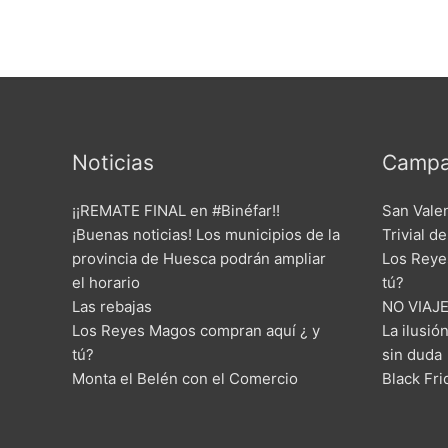
Noticias
Campa
¡¡REMATE FINAL en #Binéfar!!
San Vale
¡Buenas noticias! Los municipios de la
Trivial d
provincia de Huesca podrán ampliar
Los Reye
el horario
tú?
Las rebajas
NO VIAJE
Los Reyes Magos compran aquí ¿ y
La ilusió
tú?
sin duda
Monta el Belén con el Comercio
Black Fr