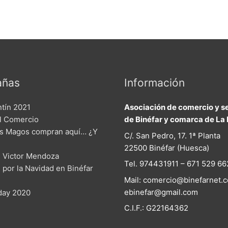
ñas
Información
ntín 2021
Asociación de comercio y se
el Comercio
de Binéfar y comarca de La 
s Magos compran aquí… ¿Y
C/. San Pedro, 17. 1ª Planta
22500 Binéfar (Huesca)
 Victor Mendoza
Tel. 974431911 – 671 529 66
n por la Navidad en Binéfar
Mail: comercio@binefarnet.c
ebinefar@gmail.com
iday 2020
C.I.F.: G22164362