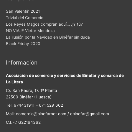
San Valentín 2021
Trivial del Comercio
Los Reyes Magos compran aquí… ¿Y tú?
NO VIAJE Victor Mendoza
La ilusión por la Navidad en Binéfar sin duda
Black Friday 2020
Información
Asociación de comercio y servicios de Binéfar y comarca de
La Litera
C/. San Pedro, 17. 1ª Planta
22500 Binéfar (Huesca)
Tel. 974431911 – 671 529 662
Mail: comercio@binefarnet.com / ebinefar@gmail.com
C.I.F.: G22164362