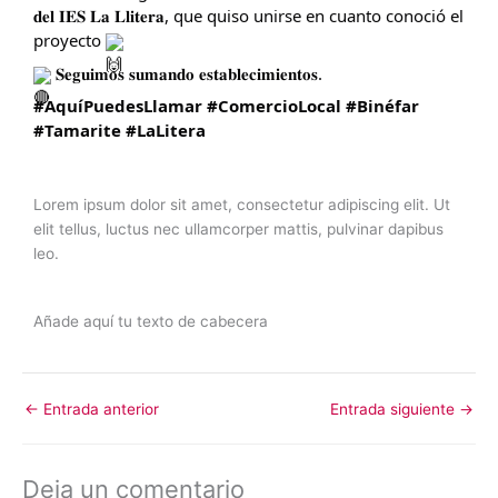
𝐝𝐞𝐥 𝐈𝐄𝐒 𝐋𝐚 𝐋𝐥𝐢𝐭𝐞𝐫𝐚, que quiso unirse en cuanto conoció el
proyecto
𝐒𝐞𝐠𝐮𝐢𝐦𝐨𝐬 𝐬𝐮𝐦𝐚𝐧𝐝𝐨 𝐞𝐬𝐭𝐚𝐛𝐥𝐞𝐜𝐢𝐦𝐢𝐞𝐧𝐭𝐨𝐬.
#AquíPuedesLlamar
#ComercioLocal
#Binéfar
#Tamarite
#LaLitera
Lorem ipsum dolor sit amet, consectetur adipiscing elit. Ut
elit tellus, luctus nec ullamcorper mattis, pulvinar dapibus
leo.
Añade aquí tu texto de cabecera
←
Entrada anterior
Entrada siguiente
→
Deja un comentario