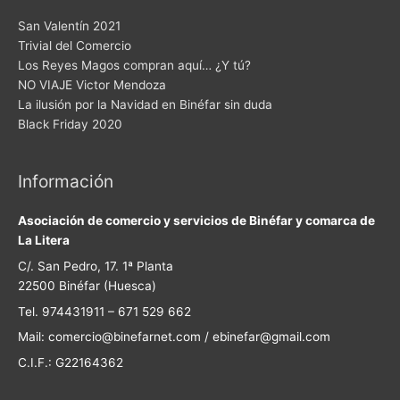
San Valentín 2021
Trivial del Comercio
Los Reyes Magos compran aquí… ¿Y tú?
NO VIAJE Victor Mendoza
La ilusión por la Navidad en Binéfar sin duda
Black Friday 2020
Información
Asociación de comercio y servicios de Binéfar y comarca de
La Litera
C/. San Pedro, 17. 1ª Planta
22500 Binéfar (Huesca)
Tel. 974431911 – 671 529 662
Mail: comercio@binefarnet.com / ebinefar@gmail.com
C.I.F.: G22164362