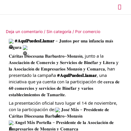
Ir
Me
al
contenido
prin
Deja un comentario
/
Sin categoría
/ Por
comercio
#𝐀𝐪𝐮𝐢́𝐏𝐮𝐞𝐝𝐞𝐬𝐋𝐥𝐚𝐦𝐚𝐫
– 𝐉𝐮𝐧𝐭𝐨𝐬 𝐩𝐨𝐫 𝐮𝐧𝐚 𝐢𝐧𝐟𝐚𝐧𝐜𝐢𝐚 𝐦𝐚́𝐬
𝐬𝐞𝐠𝐮𝐫𝐚
𝐂𝐚́𝐫𝐢𝐭𝐚𝐬 𝐃𝐢𝐨𝐜𝐞𝐬𝐚𝐧𝐚 𝐁𝐚𝐫𝐛𝐚𝐬𝐭𝐫𝐨–𝐌𝐨𝐧𝐳𝐨́𝐧, junto a la
𝐀𝐬𝐨𝐜𝐢𝐚𝐜𝐢𝐨́𝐧 𝐝𝐞 𝐂𝐨𝐦𝐞𝐫𝐜𝐢𝐨 𝐲 𝐒𝐞𝐫𝐯𝐢𝐜𝐢𝐨𝐬 𝐝𝐞 𝐁𝐢𝐧𝐞́𝐟𝐚𝐫 𝐲 𝐋𝐢𝐭𝐞𝐫𝐚 y
𝐥𝐚 𝐀𝐬𝐨𝐜𝐢𝐚𝐜𝐢𝐨́𝐧 𝐝𝐞 𝐄𝐦𝐩𝐫𝐞𝐬𝐚𝐫𝐢𝐨𝐬 𝐌𝐨𝐧𝐳𝐨́𝐧 𝐲 𝐂𝐨𝐦𝐚𝐫𝐜𝐚, han
presentado la campaña
#𝐀𝐪𝐮𝐢́𝐏𝐮𝐞𝐝𝐞𝐬𝐋𝐥𝐚𝐦𝐚𝐫
, una
iniciativa que ya cuenta con la participación de 𝐜𝐞𝐫𝐜𝐚 𝐝𝐞
𝟔𝟎 𝐜𝐨𝐦𝐞𝐫𝐜𝐢𝐨𝐬 𝐲 𝐬𝐞𝐫𝐯𝐢𝐜𝐢𝐨𝐬 𝐝𝐞 𝐁𝐢𝐧𝐞́𝐟𝐚𝐫 𝐲 𝐯𝐚𝐫𝐢𝐨𝐬
𝐞𝐬𝐭𝐚𝐛𝐥𝐞𝐜𝐢𝐦𝐢𝐞𝐧𝐭𝐨𝐬 𝐝𝐞 𝐓𝐚𝐦𝐚𝐫𝐢𝐭𝐞.
La presentación oficial tuvo lugar el 14 de noviembre,
con la participación de:
𝐉𝐨𝐬𝐞́ 𝐌á𝐬 – 𝐏𝐫𝐞𝐬𝐢𝐝𝐞𝐧𝐭𝐞 𝐝𝐞
𝐂𝐚́𝐫𝐢𝐭𝐚𝐬 𝐃𝐢𝐨𝐜𝐞𝐬𝐚𝐧𝐚 𝐁𝐚𝐫𝐛𝐚𝐬𝐭𝐫𝐨–𝐌𝐨𝐧𝐳𝐨́𝐧
𝐀́𝐧𝐠𝐞𝐥 𝐌á𝐬 𝐏𝐨𝐫𝐭𝐞𝐥𝐥𝐚 – 𝐏𝐫𝐞𝐬𝐢𝐝𝐞𝐧𝐭𝐞 𝐝𝐞 𝐥𝐚 𝐀𝐬𝐨𝐜𝐢𝐚𝐜𝐢𝐨́𝐧 𝐝𝐞
𝐄𝐦𝐩𝐫𝐞𝐬𝐚𝐫𝐢𝐨𝐬 𝐝𝐞 𝐌𝐨𝐧𝐳𝐨́𝐧 𝐲 𝐂𝐨𝐦𝐚𝐫𝐜𝐚