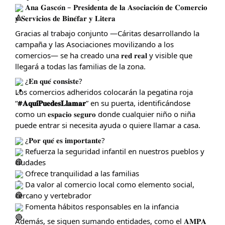
𝐀𝐧𝐚 𝐆𝐚𝐬𝐜𝐨́𝐧 – 𝐏𝐫𝐞𝐬𝐢𝐝𝐞𝐧𝐭𝐚 𝐝𝐞 𝐥𝐚 𝐀𝐬𝐨𝐜𝐢𝐚𝐜𝐢𝐨́𝐧 𝐝𝐞 𝐂𝐨𝐦𝐞𝐫𝐜𝐢𝐨
𝐲 𝐒𝐞𝐫𝐯𝐢𝐜𝐢𝐨𝐬 𝐝𝐞 𝐁𝐢𝐧𝐞́𝐟𝐚𝐫 𝐲 𝐋𝐢𝐭𝐞𝐫𝐚
Gracias al trabajo conjunto —Cáritas desarrollando la
campaña y las Asociaciones movilizando a los
comercios— se ha creado una 𝐫𝐞𝐝 𝐫𝐞𝐚𝐥 y visible que
llegará a todas las familias de la zona.
¿𝐄𝐧 𝐪𝐮𝐞́ 𝐜𝐨𝐧𝐬𝐢𝐬𝐭𝐞?
Los comercios adheridos colocarán la pegatina roja
“
#𝐀𝐪𝐮𝐢́𝐏𝐮𝐞𝐝𝐞𝐬𝐋𝐥𝐚𝐦𝐚𝐫
” en su puerta, identificándose
como un 𝐞𝐬𝐩𝐚𝐜𝐢𝐨 𝐬𝐞𝐠𝐮𝐫𝐨 donde cualquier niño o niña
puede entrar si necesita ayuda o quiere llamar a casa.
¿𝐏𝐨𝐫 𝐪𝐮𝐞́ 𝐞𝐬 𝐢𝐦𝐩𝐨𝐫𝐭𝐚𝐧𝐭𝐞?
Refuerza la seguridad infantil en nuestros pueblos y
ciudades
Ofrece tranquilidad a las familias
Da valor al comercio local como elemento social,
cercano y vertebrador
Fomenta hábitos responsables en la infancia
Además, se siguen sumando entidades, como el 𝐀𝐌𝐏𝐀