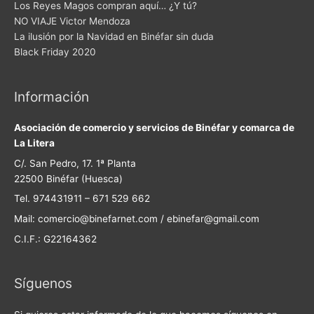
Los Reyes Magos compran aquí… ¿Y tú?
NO VIAJE Victor Mendoza
La ilusión por la Navidad en Binéfar sin duda
Black Friday 2020
Información
Asociación de comercio y servicios de Binéfar y comarca de
La Litera
C/. San Pedro, 17. 1ª Planta
22500 Binéfar (Huesca)
Tel. 974431911 – 671 529 662
Mail: comercio@binefarnet.com / ebinefar@gmail.com
C.I.F.: G22164362
Síguenos