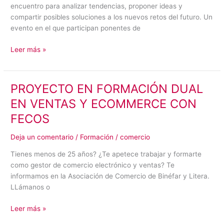
encuentro para analizar tendencias, proponer ideas y
compartir posibles soluciones a los nuevos retos del futuro. Un
evento en el que participan ponentes de
Leer más »
PROYECTO EN FORMACIÓN DUAL
PROYECTO
EN
EN VENTAS Y ECOMMERCE CON
FORMACIÓN
FECOS
DUAL
EN
Deja un comentario
/
Formación
/
comercio
VENTAS
Y
Tienes menos de 25 años? ¿Te apetece trabajar y formarte
ECOMMERCE
como gestor de comercio electrónico y ventas? Te
CON
informamos en la Asociación de Comercio de Binéfar y Litera.
FECOS
LLámanos o
Leer más »