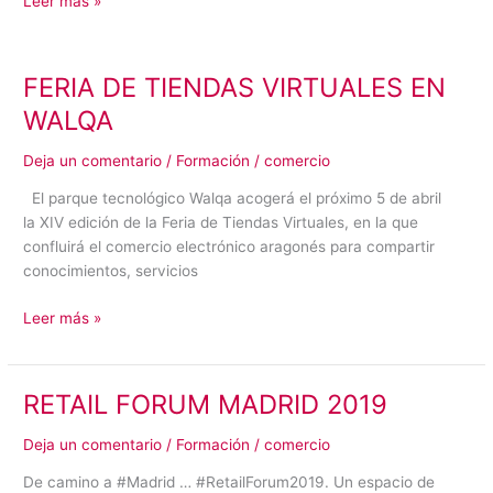
Leer más »
FERIA DE TIENDAS VIRTUALES EN
FERIA
DE
WALQA
TIENDAS
VIRTUALES
Deja un comentario
/
Formación
/
comercio
EN
El parque tecnológico Walqa acogerá el próximo 5 de abril
WALQA
la XIV edición de la Feria de Tiendas Virtuales, en la que
confluirá el comercio electrónico aragonés para compartir
conocimientos, servicios
Leer más »
RETAIL FORUM MADRID 2019
RETAIL
FORUM
Deja un comentario
/
Formación
/
comercio
MADRID
2019
De camino a #Madrid … #RetailForum2019. Un espacio de