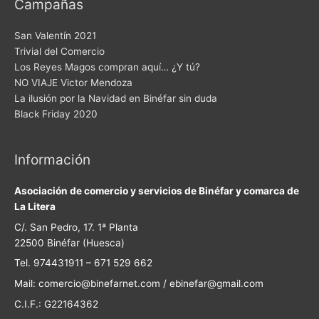
Campañas
San Valentín 2021
Trivial del Comercio
Los Reyes Magos compran aquí… ¿Y tú?
NO VIAJE Victor Mendoza
La ilusión por la Navidad en Binéfar sin duda
Black Friday 2020
Información
Asociación de comercio y servicios de Binéfar y comarca de
La Litera
C/. San Pedro, 17. 1ª Planta
22500 Binéfar (Huesca)
Tel. 974431911 – 671 529 662
Mail: comercio@binefarnet.com / ebinefar@gmail.com
C.I.F.: G22164362