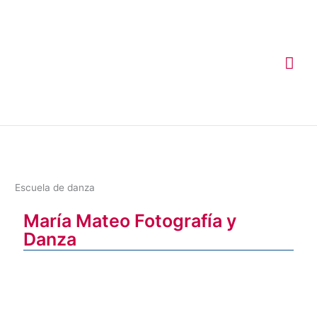
Ir
Me
al
contenido
prin
Escuela de danza
María Mateo Fotografía y
Danza