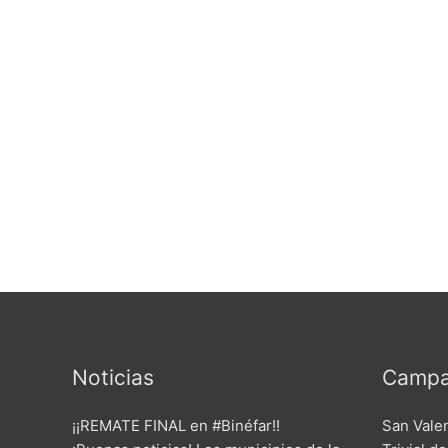
Noticias
Campa
¡¡REMATE FINAL en #Binéfar!!
San Vale