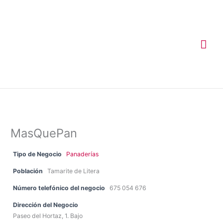
Ir
Me
al
contenido
prin
MasQuePan
Tipo de Negocio
Panaderías
Población
Tamarite de Litera
Número telefónico del negocio
675 054 676
Dirección del Negocio
Paseo del Hortaz, 1. Bajo