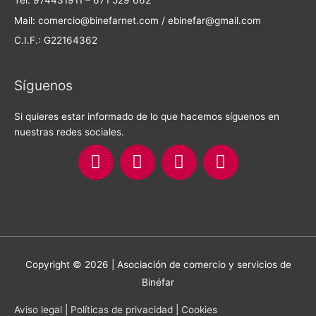
Mail: comercio@binefarnet.com / ebinefar@gmail.com
C.I.F.: G22164362
Síguenos
Si quieres estar informado de lo que hacemos síguenos en
nuestras redes sociales.
F
I
T
Y
a
n
w
o
c
s
i
u
e
t
t
t
b
a
t
u
o
g
e
b
Copyright © 2026 | Asociación de comercio y servicios de
o
r
r
e
Binéfar
k
a
m
Aviso legal
|
Políticas de privacidad
|
Cookies