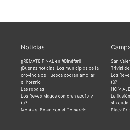
Noticias
Campa
¡¡REMATE FINAL en #Binéfar!!
San Vale
¡Buenas noticias! Los municipios de la
Trivial d
provincia de Huesca podrán ampliar
Los Reye
el horario
tú?
Las rebajas
NO VIAJE
Los Reyes Magos compran aquí ¿ y
La ilusió
tú?
sin duda
Monta el Belén con el Comercio
Black Fr