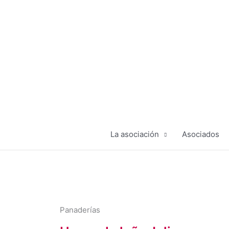
Ir
al
contenido
La asociación
Asociados
Panaderías