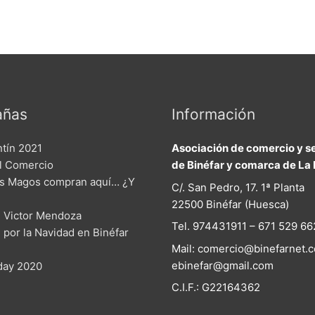
ñas
Información
ntín 2021
Asociación de comercio y se
el Comercio
de Binéfar y comarca de La 
s Magos compran aquí… ¿Y
C/. San Pedro, 17. 1ª Planta
22500 Binéfar (Huesca)
 Victor Mendoza
Tel. 974431911 – 671 529 66
n por la Navidad en Binéfar
Mail: comercio@binefarnet.c
ebinefar@gmail.com
iday 2020
C.I.F.: G22164362