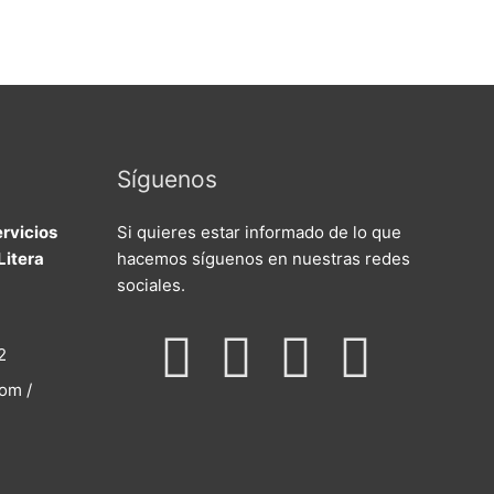
Síguenos
rvicios
Si quieres estar informado de lo que
Litera
hacemos síguenos en nuestras redes
sociales.
F
I
T
Y
2
om /
a
n
w
o
c
s
i
u