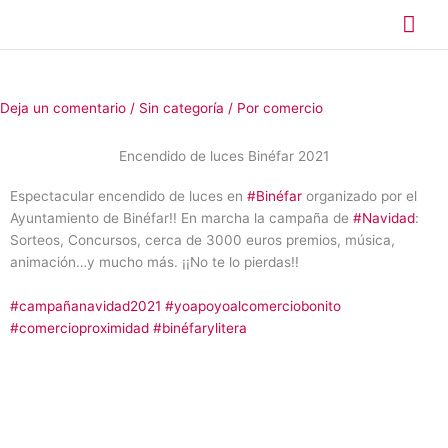
Ir
Me
al
contenido
prin
Deja un comentario
/
Sin categoría
/ Por
comercio
Encendido de luces Binéfar 2021
Espectacular encendido de luces en
#Binéfar
organizado por el
Ayuntamiento de Binéfar!! En marcha la campaña de
#Navidad
:
Sorteos, Concursos, cerca de 3000 euros premios, música,
animación…y mucho más. ¡¡No te lo pierdas!!
#campañanavidad2021
#yoapoyoalcomerciobonito
#comercioproximidad
#binéfarylitera