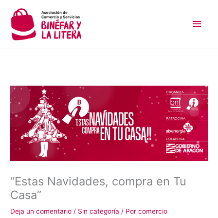
Ir
Men
al
contenido
princ
“Estas Navidades, compra en Tu
Casa”
Deja un comentario
/
Sin categoría
/ Por
comercio