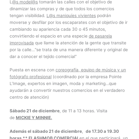
L
@s model@s
tomarán las calles con el objetivo de
dinamizar las compras y de que todos los comercios
tengan visibilidad.
L@s maniquíes vivientes
podrán
moverse y desfilar por los escaparates con el objetivo de ir
cambiando su apariencia cada 30 o 45 minutos,
convirtiendo el espacio en una especie
de pasarela
improvisada
que llame la atención de la gente que transite
por la calle…“se trata de una manera diferente y original de
dar a conocer el tejido comercial”
Puesta en escena con
coreografía, equipo de música y un
fotógrafo profesional
(coordinado por la empresa Pointe
L’Image, expertos en imagen, moda y marketing…que
ayudarán a convertir nuestros comercios en el verdadero
centro de atención)
Sábado 21 de diciembre
, de 11 a 13 horas. Visita
de
MICKIE Y MINNIE.
Además el sábado 21 de diciembre
,
de 17.30 a 19.30
horas **
FLASHMOB COMERCIAL
en el que participará un