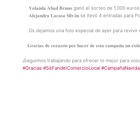
𝐘𝐨𝐥𝐚𝐧𝐝𝐚 𝐀𝐛𝐚𝐝 𝐁𝐫𝐮𝐧𝐨 ganó el sorteo de 1.000 euros co
𝐀𝐥𝐞𝐣𝐚𝐧𝐝𝐫𝐚 𝐋𝐚𝐜𝐚𝐬𝐚 𝐒𝐢𝐥𝐯á𝐧 se llevó 4 entrada
Os dejamos una foto especial de ayer para revivi
𝐆𝐫𝐚𝐜𝐢𝐚𝐬 𝐝𝐞 𝐜𝐨𝐫𝐚𝐳𝐨́𝐧 𝐩𝐨𝐫 𝐡𝐚𝐜𝐞𝐫 𝐝𝐞 𝐞𝐬𝐭𝐚 𝐜𝐚𝐦𝐩𝐚𝐧̃𝐚 𝐮𝐧 𝐞́𝐱𝐢
¡Seguimos trabajando para ofrecer lo mejor para voso
#Gracias
#SéFandelComercioLocal
#CampañaNavid