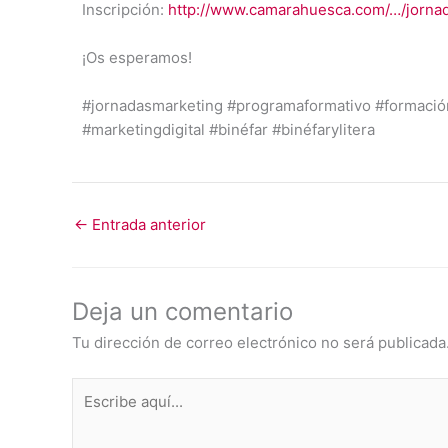
Inscripción:
http://www.camarahuesca.com/…/jorna
¡Os esperamos!
#jornadasmarketing #programaformativo #formación
#marketingdigital #binéfar #binéfarylitera
←
Entrada anterior
Deja un comentario
Tu dirección de correo electrónico no será publicada
Escribe
aquí...