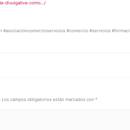
da-divulgativa-como…/
 #asociacióncomercioservicios #comercio #servicios #formac
.
Los campos obligatorios están marcados con
*