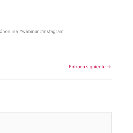
iónonline #webinar #instagram
Entrada siguiente
→