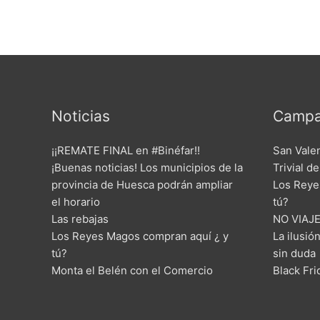
Noticias
Campa
¡¡REMATE FINAL en #Binéfar!!
San Vale
¡Buenas noticias! Los municipios de la
Trivial d
provincia de Huesca podrán ampliar
Los Reye
el horario
tú?
Las rebajas
NO VIAJE
Los Reyes Magos compran aquí ¿ y
La ilusió
tú?
sin duda
Monta el Belén con el Comercio
Black Fr