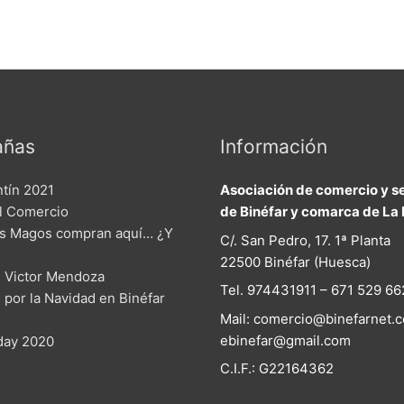
ñas
Información
ntín 2021
Asociación de comercio y se
el Comercio
de Binéfar y comarca de La 
s Magos compran aquí… ¿Y
C/. San Pedro, 17. 1ª Planta
22500 Binéfar (Huesca)
 Victor Mendoza
Tel. 974431911 – 671 529 66
n por la Navidad en Binéfar
Mail: comercio@binefarnet.c
ebinefar@gmail.com
iday 2020
C.I.F.: G22164362