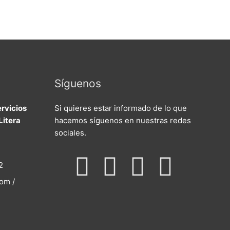
Síguenos
rvicios
Si quieres estar informado de lo que
Litera
hacemos síguenos en nuestras redes
sociales.
F
I
T
Y
2
om /
a
n
w
o
c
s
i
u