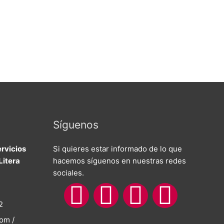
Síguenos
rvicios
Si quieres estar informado de lo que
Litera
hacemos síguenos en nuestras redes
sociales.
F
I
T
Y
2
om /