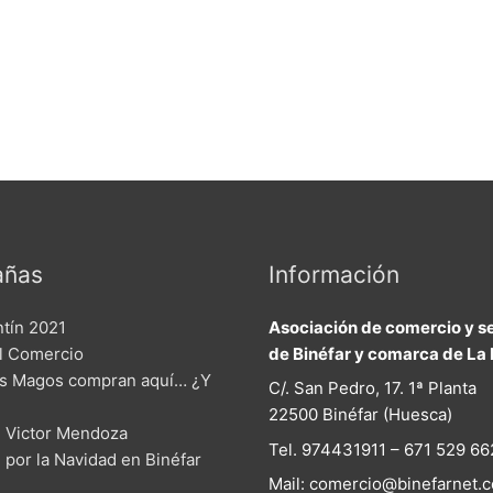
ñas
Información
ntín 2021
Asociación de comercio y se
el Comercio
de Binéfar y comarca de La 
s Magos compran aquí… ¿Y
C/. San Pedro, 17. 1ª Planta
22500 Binéfar (Huesca)
 Victor Mendoza
Tel. 974431911 – 671 529 66
n por la Navidad en Binéfar
Mail: comercio@binefarnet.c