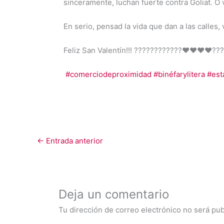
sinceramente, luchan fuerte contra Goliat. O 
En serio, pensad la vida que dan a las calles
Feliz San Valentín!!!
????
????
????
❤️
❤️
❤️
❤️
???
#
comerciodeproximidad
#
binéfarylitera
#
est
←
Entrada anterior
Deja un comentario
Tu dirección de correo electrónico no será pub