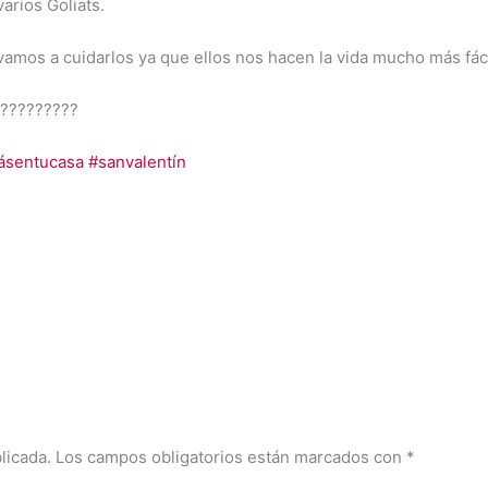
varios Goliats.
, vamos a cuidarlos ya que ellos nos hacen la vida mucho más fáci
?
????
????
ásentucasa
#
sanvalentín
licada.
Los campos obligatorios están marcados con
*