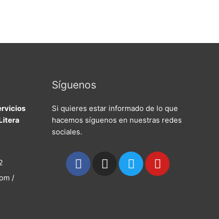
Síguenos
rvicios
Si quieres estar informado de lo que
Litera
hacemos síguenos en nuestras redes
sociales.
F
I
T
Y
2
a
n
w
o
om /
c
s
i
u
e
t
t
t
b
a
t
u
o
g
e
b