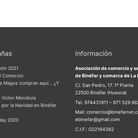
ñas
Información
ntín 2021
Asociación de comercio y se
el Comercio
de Binéfar y comarca de La 
s Magos compran aquí… ¿Y
C/. San Pedro, 17. 1ª Planta
22500 Binéfar (Huesca)
 Victor Mendoza
Tel. 974431911 – 671 529 66
n por la Navidad en Binéfar
Mail: comercio@binefarnet.c
ebinefar@gmail.com
iday 2020
C.I.F.: G22164362