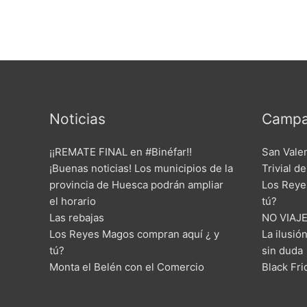
Noticias
Campa
¡¡REMATE FINAL en #Binéfar!!
San Vale
¡Buenas noticias! Los municipios de la
Trivial d
provincia de Huesca podrán ampliar
Los Reye
el horario
tú?
Las rebajas
NO VIAJE
Los Reyes Magos compran aquí ¿ y
La ilusió
tú?
sin duda
Monta el Belén con el Comercio
Black Fr