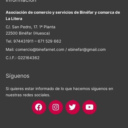
Asociación de comercio y servicios de Binéfar y comarca de
La Litera
C/. San Pedro, 17. 1ª Planta
22500 Binéfar (Huesca)
Tel. 974431911 – 671 529 662
Mail: comercio@binefarnet.com / ebinefar@gmail.com
C.I.F.: G22164362
Síguenos
Si quieres estar informado de lo que hacemos síguenos en
nuestras redes sociales.
F
I
T
Y
a
n
w
o
c
s
i
u