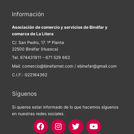
Información
Asociación de comercio y servicios de Binéfar y
comarca de La Litera
C/. San Pedro, 17. 1ª Planta
22500 Binéfar (Huesca)
Tel. 974431911 – 671 529 662
Mail: comercio@binefarnet.com / ebinefar@gmail.com
C.I.F.: G22164362
Síguenos
Si quieres estar informado de lo que hacemos síguenos
en nuestras redes sociales.
F
I
T
Y