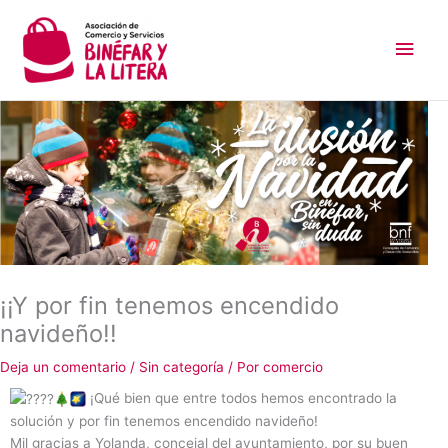
Ir
Men
al
contenido
princ
¡¡Y por fin tenemos encendido
navideño!!
Deja un comentario
/
Sin categoría
/ Por
comercio
¡Qué bien que entre todos hemos encontrado la
solución y por fin tenemos encendido navideño!
Mil gracias a Yolanda, concejal del ayuntamiento, por su buen